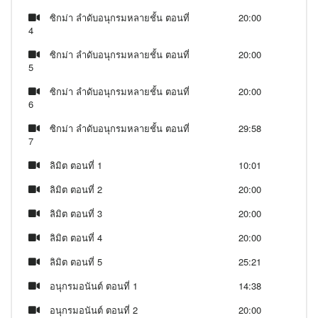
ซิกม่า ลำดับอนุกรมหลายชั้น ตอนที่
20:00
4
ซิกม่า ลำดับอนุกรมหลายชั้น ตอนที่
20:00
5
ซิกม่า ลำดับอนุกรมหลายชั้น ตอนที่
20:00
6
ซิกม่า ลำดับอนุกรมหลายชั้น ตอนที่
29:58
7
ลิมิต ตอนที่ 1
10:01
ลิมิต ตอนที่ 2
20:00
ลิมิต ตอนที่ 3
20:00
ลิมิต ตอนที่ 4
20:00
ลิมิต ตอนที่ 5
25:21
อนุกรมอนันต์ ตอนที่ 1
14:38
อนุกรมอนันต์ ตอนที่ 2
20:00