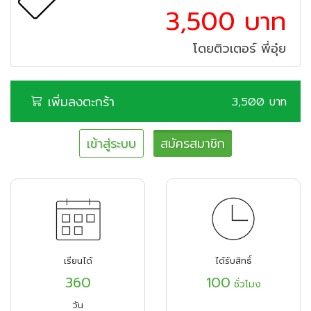
3,500 บาท
โดยติวเตอร์ พี่อุ๋ย
เพิ่มลงตะกร้า
3,500 บาท
เข้าสู่ระบบ
สมัครสมาชิก
เรียนได้
ได้รับสิทธิ์
360
100
ชั่วโมง
วัน