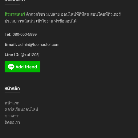
ติวมาสเตอร์
ติวกวดวิชา ม.ปลาย ออนไลน์ที่ดีที่สุด สอนโดยพี่ติวเตอร์
ประสบการณ์แน่น เข้าใจง่าย ทำข้อสอบได้
Tel:
080-050-5999
Email:
admin@tuemaster.com
Line ID:
@xui1205j
หน้าหลัก
หน้าแรก
คอร์สเรียนออนไลน์
ข่าวสาร
ติดต่อเรา