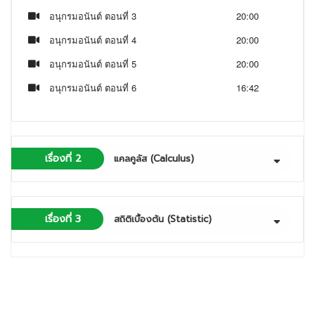
อนุกรมอนันต์ ตอนที่ 3
20:00
อนุกรมอนันต์ ตอนที่ 4
20:00
อนุกรมอนันต์ ตอนที่ 5
20:00
อนุกรมอนันต์ ตอนที่ 6
16:42
เรื่องที่ 2
แคลคูลัส (Calculus)
เรื่องที่ 3
สถิติเบื้องต้น (Statistic)