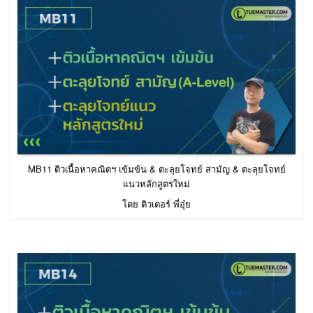
MB11 ติวเนื้อหาคณิตฯ เข้มข้น & ตะลุยโจทย์ สามัญ & ตะลุยโจทย์
แนวหลักสูตรใหม่
โดย ติวเตอร์ พี่อุ๋ย