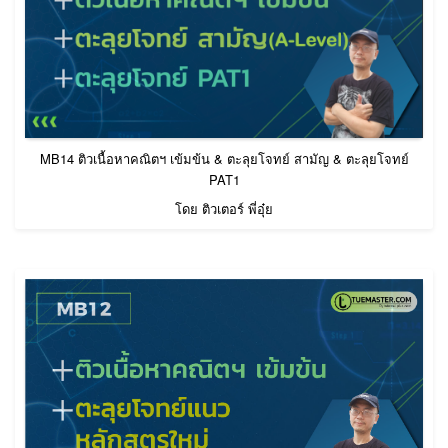
MB14 ติวเนื้อหาคณิตฯ เข้มข้น & ตะลุยโจทย์ สามัญ & ตะลุยโจทย์
PAT1
โดย ติวเตอร์ พี่อุ๋ย