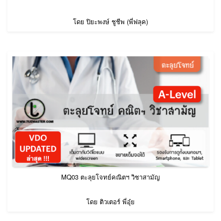
โดย ปิยะพงษ์ ชูชีพ (พี่ฟลุค)
MQ03 ตะลุยโจทย์คณิตฯ วิชาสามัญ
โดย ติวเตอร์ พี่อุ๋ย