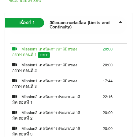
ขั้นตอนสมัครเรียน
สิ่งที่จะได้รับจากคอร์สนี้
ในคอร์สนี้พี่ฟลุคจะ สรุปเนื้อหาและวิธีการแก้โจทย์ปัญหาที่ซับซ้อนให้
เรื่องที่ 1
ลิมิตและความต่อเนื่อง (Limits and
เป็นหมวดหมู่ อธิบายให้ สั้น กระชับ เข้าใจง่าย รวมไปถึงเทคนิคใน
Continuity)
การแก้โจทย์ปัญหา เพื่อให้น้องนำไปใช้ และต่อยอดในการเรียนวิชาต่อ
เช่น Calculus 2 และ 3 ODE PDE เป็นต้น ซึ่ง มั่นใจได้ว่าหากผ่าน
คอร์สนี้จะทำให้พื้นฐานน้องมั่นคงและสามารถเดินไปต่อเองได้อย่าง
Mission1 เทคนิคการหาลิมิตของ
20:00
แข็งแรงแล้วครับ
กราฟ ตอนที่ 1
FREE
คอร์สนี้เหมาะกับ
Mission1 เทคนิคการหาลิมิตของ
20:00
นักเรียน ม.ปลาย ที่ รร.สอนเกินหลักสูตร หรือ เข้าโครงการเรียนล่วง
กราฟ ตอนที่ 2
หน้า(Pre Degree) และ นักศึกษาระดับอุดมศึกษาที่เรียน Math 1 ,
Mission1 เทคนิคการหาลิมิตของ
17:44
Calculus1,Calculus for business 1, Mathematics for Economists
กราฟ ตอนที่ 3
โดยส่วนใหญ่มักจะเป็น นักศึกษา คณะบัญชี เศรษฐศาสตร์
สถาปัตยกรรม วิศวกรรมศาสตร์ วิทยาศาสตร์ เภสัชศาสตร์ เทคนิคการ
Mission2 เทคนิคการประมาณค่าลิ
22:16
แพทย์ พยาบาล และ แพทย์บางสถาบัน เป็นต้น
มิต ตอนที่ 1
Mission2 เทคนิคการประมาณค่าลิ
20:00
มิต ตอนที่ 2
Mission2 เทคนิคการประมาณค่าลิ
20:00
มิต ตอนที่ 3